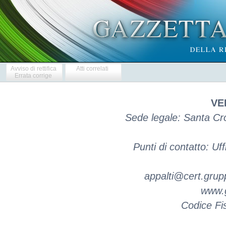
Avviso di rettifica
Atti correlati
Errata corrige
VE
Sede legale: Santa Cr
Punti di contatto: Uf
appalti@cert.gruppo
www.g
Codice Fi