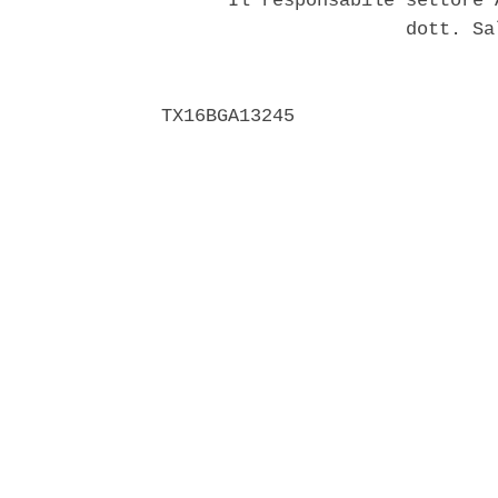
      Il responsabile settore 
                      dott. Sa