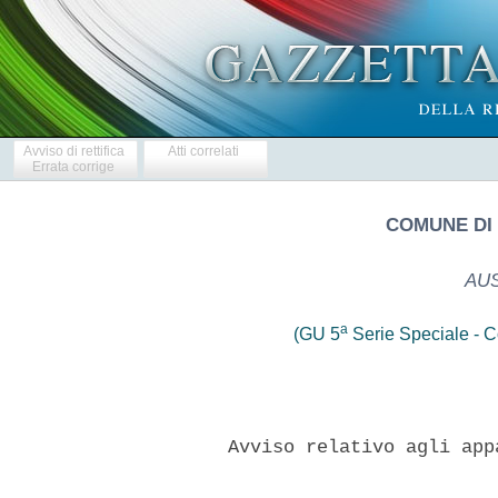
Avviso di rettifica
Atti correlati
Errata corrige
COMUNE DI
AUS
a
(GU 5
Serie Speciale - Co
      Avviso relativo agli app