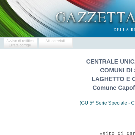
Avviso di rettifica
Atti correlati
Errata corrige
CENTRALE UNIC
COMUNI DI
LAGHETTO E 
Comune Capofi
a
(GU 5
Serie Speciale - Co
                   Esito di gar