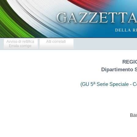
Avviso di rettifica
Atti correlati
Errata corrige
REGI
Dipartimento 
a
(GU 5
Serie Speciale - Co
                            Ban