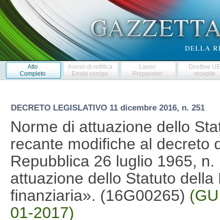
Atto
Avviso di rettifica
Lavori
Direttive U
Completo
Errata corrige
Preparatori
recepite
DECRETO LEGISLATIVO
11 dicembre 2016, n. 251
Norme di attuazione dello Stat
recante modifiche al decreto d
Repubblica 26 luglio 1965, n.
attuazione dello Statuto della
finanziaria». (16G00265)
(GU 
01-2017)