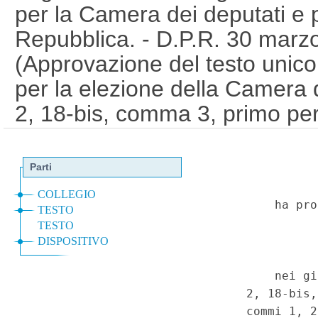
per la Camera dei deputati e p
Repubblica. - D.P.R. 30 marz
(Approvazione del testo unico
per la elezione della Camera d
2, 18-bis, comma 3, primo pe
periodo, 83, commi 1, 2, 3, 4
numeri 1), 2), 3) e 4), 84, co
sostituiti, modificati e/o aggiun
2, commi 1, 10, lettera c), 11,
maggio 2015, n. 52 (Disposizio
della Camera dei deputati); de
dicembre 1993, n. 533 (Testo u
norme per l'elezione del Senat