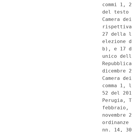
16, comma 1, lettera b), e 17, 
commi 7 e 8, della legge 21 
(Modifiche alle norme per l'e
deputati e del Senato della Re
2015, artt. 1, comma 1, lettere 
comma 35. - (T-170035)
(GU 
Costituzionale n.7 del 15-2-2