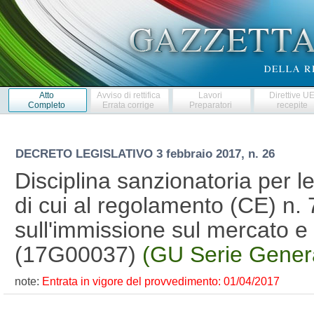
Atto
Avviso di rettifica
Lavori
Direttive U
Completo
Errata corrige
Preparatori
recepite
DECRETO LEGISLATIVO
3 febbraio 2017, n. 26
Disciplina sanzionatoria per le
di cui al regolamento (CE) n.
sull'immissione sul mercato e 
(17G00037)
(GU Serie Genera
note:
Entrata in vigore del provvedimento: 01/04/2017