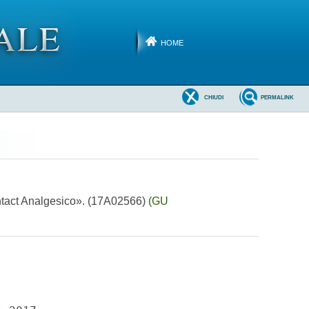
HOME
CHIUDI
PERMALINK
ntact Analgesico». (17A02566)
(GU