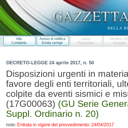
Atto
Avviso di rettifica
Lavori
Direttive U
Completo
Errata corrige
Preparatori
recepite
DECRETO-LEGGE
24 aprile 2017, n. 50
Disposizioni urgenti in materia 
favore degli enti territoriali, ul
colpite da eventi sismici e mis
(17G00063)
(GU Serie Genera
Suppl. Ordinario n. 20)
note:
Entrata in vigore del provvedimento: 24/04/2017