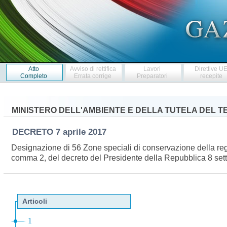
Atto
Avviso di rettifica
Lavori
Direttive U
Completo
Errata corrige
Preparatori
recepite
MINISTERO DELL'AMBIENTE E DELLA TUTELA DEL T
DECRETO
7 aprile 2017
Designazione di 56 Zone speciali di conservazione della regio
comma 2, del decreto del Presidente della Repubblica 8 se