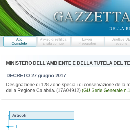
Atto
Avviso di rettifica
Lavori
Direttive U
Completo
Errata corrige
Preparatori
recepite
MINISTERO DELL'AMBIENTE E DELLA TUTELA DEL T
DECRETO
27 giugno 2017
Designazione di 128 Zone speciali di conservazione della reg
della Regione Calabria. (17A04912)
(GU Serie Generale n.1