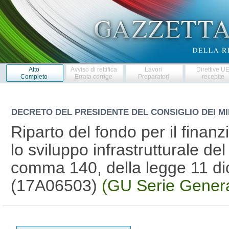
Atto
Avviso di rettifica
Lavori
Direttive U
Completo
Errata corrige
Preparatori
recepite
DECRETO DEL PRESIDENTE DEL CONSIGLIO DEI MI
Riparto del fondo per il finan
lo sviluppo infrastrutturale del 
comma 140, della legge 11 di
(17A06503)
(GU Serie Genera