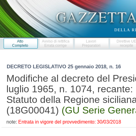
Atto
Avviso di rettifica
Lavori
Direttive U
Completo
Errata corrige
Preparatori
recepite
DECRETO LEGISLATIVO
25 gennaio 2018, n. 16
Modifiche al decreto del Pres
luglio 1965, n. 1074, recante:
Statuto della Regione siciliana
(18G00041)
(GU Serie Genera
note:
Entrata in vigore del provvedimento: 30/03/2018