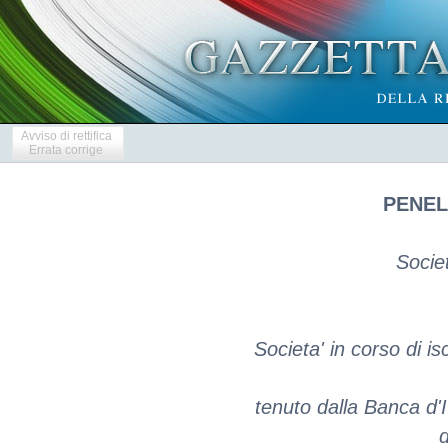
Avviso di rettifica
Errata corrige
PENEL
Socie
Societa' in corso di is
tenuto dalla Banca d'I
d