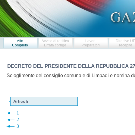
Atto
Avviso di rettifica
Lavori
Direttive U
Completo
Errata corrige
Preparatori
recepite
DECRETO DEL PRESIDENTE DELLA REPUBBLICA
27
Scioglimento del consiglio comunale di Limbadi e nomina d