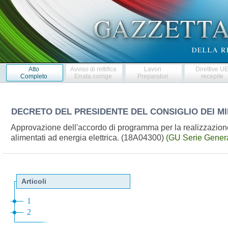
Atto
Avviso di rettifica
Lavori
Direttive U
Completo
Errata corrige
Preparatori
recepite
DECRETO DEL PRESIDENTE DEL CONSIGLIO DEI MI
Approvazione dell'accordo di programma per la realizzazione de
alimentati ad energia elettrica. (18A04300)
(GU Serie Genera