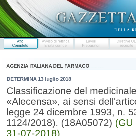
Atto
Avviso di rettifica
Lavori
Direttive U
Completo
Errata corrige
Preparatori
recepite
AGENZIA ITALIANA DEL FARMACO
DETERMINA
13 luglio 2018
Classificazione del medicina
«Alecensa», ai sensi dell'arti
legge 24 dicembre 1993, n. 5
1124/2018). (18A05072)
(GU 
31-07-2018)