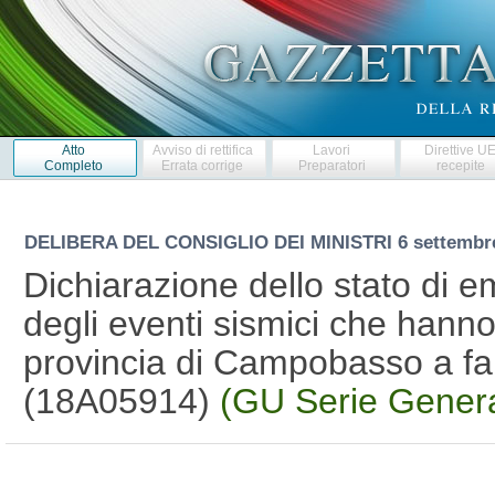
Atto
Avviso di rettifica
Lavori
Direttive U
Completo
Errata corrige
Preparatori
recepite
DELIBERA DEL CONSIGLIO DEI MINISTRI
6 settembr
Dichiarazione dello stato di
degli eventi sismici che hanno
provincia di Campobasso a fa
(18A05914)
(GU Serie Genera