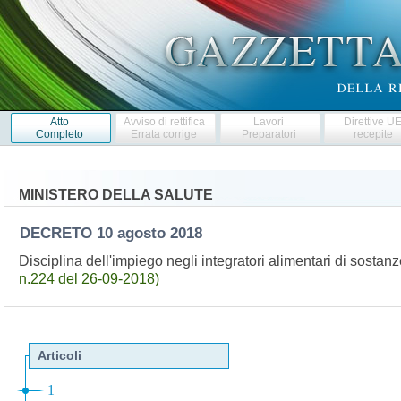
Atto
Avviso di rettifica
Lavori
Direttive U
Completo
Errata corrige
Preparatori
recepite
MINISTERO DELLA SALUTE
DECRETO
10 agosto 2018
Disciplina dell'impiego negli integratori alimentari di sosta
n.224 del 26-09-2018)