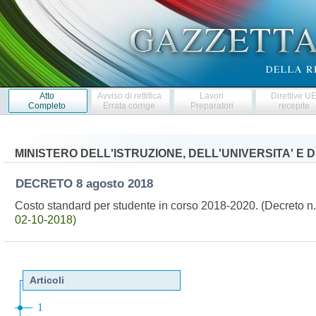
Atto
Avviso di rettifica
Lavori
Direttive U
Completo
Errata corrige
Preparatori
recepite
MINISTERO DELL'ISTRUZIONE, DELL'UNIVERSITA' E 
DECRETO
8 agosto 2018
Costo standard per studente in corso 2018-2020. (Decreto 
02-10-2018)