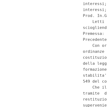
dell'amministrazione giudiziari
modificazioni, nella legge 6 a
(18C00209)
(GU 1
Serie Spec
a
n.41 del 17-10-2018)