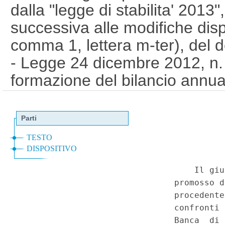
dalla "legge di stabilita' 2013
successiva alle modifiche dispo
comma 1, lettera m-ter), del 
- Legge 24 dicembre 2012, n. 
formazione del bilancio annual
(Legge di stabilita' 2013)"), ar
rispettivamente sostitutivi degl
codice di procedura civile, "a
successiva alle modificazioni in
549 cod. proc. civ.] dall'art. 
n. 1), e] m-ter), del decreto-
(Misure urgenti in materia fall
processuale civile e di organ