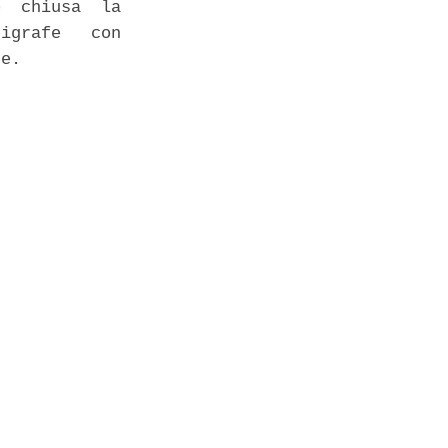
  chiusa  la

igrafe   con

e. 
