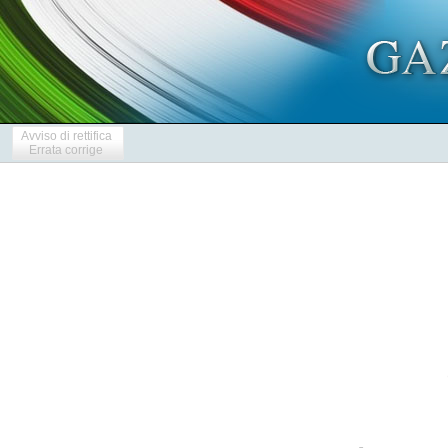
Avviso di rettifica
Errata corrige
            