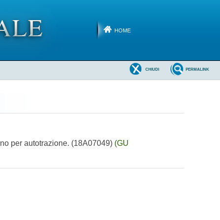
HOME
CHIUDI
PERMALINK
ogeno per autotrazione. (18A07049)
(GU