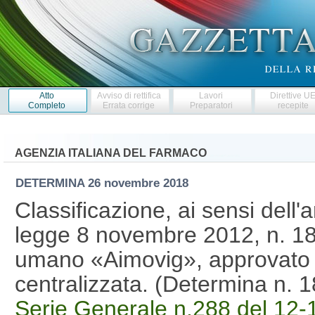
Atto
Avviso di rettifica
Lavori
Direttive U
Completo
Errata corrige
Preparatori
recepite
AGENZIA ITALIANA DEL FARMACO
DETERMINA
26 novembre 2018
Classificazione, ai sensi dell'
legge 8 novembre 2012, n. 18
umano «Aimovig», approvato
centralizzata. (Determina n.
Serie Generale n.288 del 12-