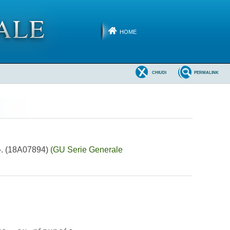
HOME
CHIUDI
PERMALINK
d». (18A07894)
(GU Serie Generale