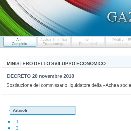
Atto
Avviso di rettifica
Lavori
Direttive U
Completo
Errata corrige
Preparatori
recepite
MINISTERO DELLO SVILUPPO ECONOMICO
DECRETO
20 novembre 2018
Sostituzione del commissario liquidatore della «Achea socie