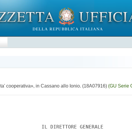
E
ta' cooperativa», in Cassano allo Ionio. (18A07916)
(GU Serie 