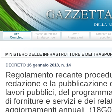
Atto
Avviso di rettifica
Lavori
Direttive U
Completo
Errata corrige
Preparatori
recepite
MINISTERO DELLE INFRASTRUTTURE E DEI TRASPOR
DECRETO
16 gennaio 2018, n. 14
Regolamento recante procedur
redazione e la pubblicazione 
lavori pubblici, del programma
di forniture e servizi e dei rela
aggiornamenti annuali. (18G