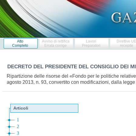
Atto
Avviso di rettifica
Lavori
Direttive U
Completo
Errata corrige
Preparatori
recepite
DECRETO DEL PRESIDENTE DEL CONSIGLIO DEI M
Ripartizione delle risorse del «Fondo per le politiche relative
agosto 2013, n. 93, convertito con modificazioni, dalla legg