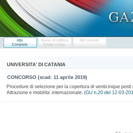
Atto
Avviso di rettifica
Atti correlati
Completo
Errata corrige
UNIVERSITA' DI CATANIA
CONCORSO
(scad. 11 aprile 2019)
Procedure di selezione per la copertura di venticinque posti d
Attrazione e mobilita' internazionale.
(GU n.20 del 12-03-20