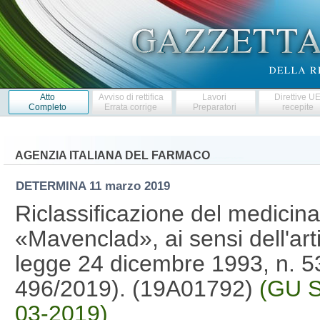
Atto
Avviso di rettifica
Lavori
Direttive U
Completo
Errata corrige
Preparatori
recepite
AGENZIA ITALIANA DEL FARMACO
DETERMINA
11 marzo 2019
Riclassificazione del medicin
«Mavenclad», ai sensi dell'ar
legge 24 dicembre 1993, n. 5
496/2019). (19A01792)
(GU S
03-2019)