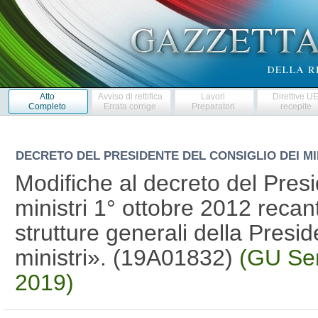
Atto
Avviso di rettifica
Lavori
Direttive U
Completo
Errata corrige
Preparatori
recepite
DECRETO DEL PRESIDENTE DEL CONSIGLIO DEI MI
Modifiche al decreto del Presi
ministri 1° ottobre 2012 reca
strutture generali della Presi
ministri». (19A01832)
(GU Ser
2019)