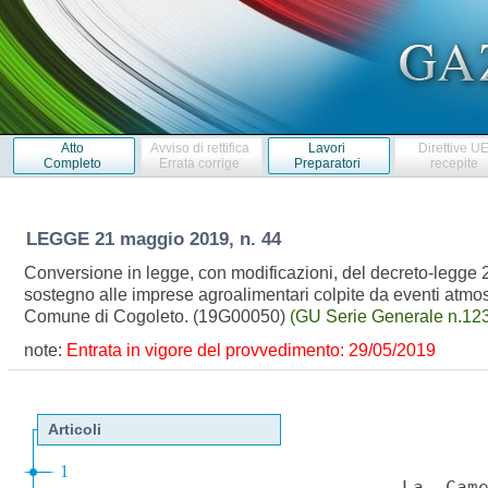
Atto
Avviso di rettifica
Lavori
Direttive U
Completo
Errata corrige
Preparatori
recepite
LEGGE
21 maggio 2019, n. 44
Conversione in legge, con modificazioni, del decreto-legge 29 m
sostegno alle imprese agroalimentari colpite da eventi atmosf
Comune di Cogoleto. (19G00050)
(GU Serie Generale n.123
note:
Entrata in vigore del provvedimento: 29/05/2019