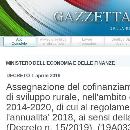
Atto
Avviso di rettifica
Lavori
Direttive U
Completo
Errata corrige
Preparatori
recepite
MINISTERO DELL'ECONOMIA E DELLE FINANZE
DECRETO
1 aprile 2019
Assegnazione del cofinanziam
di sviluppo rurale, nell'ambi
2014-2020, di cui al regolam
l'annualita' 2018, ai sensi del
(Decreto n. 15/2019). (19A0