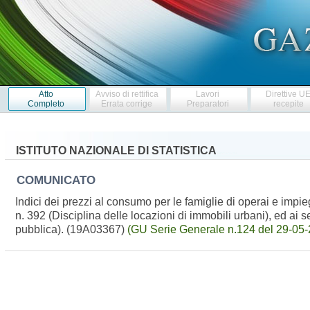
Atto
Avviso di rettifica
Lavori
Direttive U
Completo
Errata corrige
Preparatori
recepite
ISTITUTO NAZIONALE DI STATISTICA
COMUNICATO
Indici dei prezzi al consumo per le famiglie di operai e impieg
n. 392 (Disciplina delle locazioni di immobili urbani), ed ai 
pubblica). (19A03367)
(GU Serie Generale n.124 del 29-05