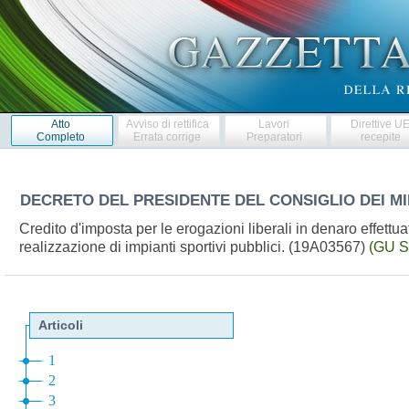
Atto
Avviso di rettifica
Lavori
Direttive U
Completo
Errata corrige
Preparatori
recepite
DECRETO DEL PRESIDENTE DEL CONSIGLIO DEI MI
Credito d'imposta per le erogazioni liberali in denaro effettu
realizzazione di impianti sportivi pubblici. (19A03567)
(GU S