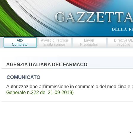
Atto
Avviso di rettifica
Lavori
Direttive U
Completo
Errata corrige
Preparatori
recepite
AGENZIA ITALIANA DEL FARMACO
COMUNICATO
Autorizzazione all'immissione in commercio del medicina
Generale n.222 del 21-09-2019)