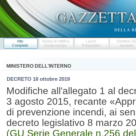
Atto
Avviso di rettifica
Lavori
Direttive U
Completo
Errata corrige
Preparatori
recepite
MINISTERO DELL'INTERNO
DECRETO
18 ottobre 2019
Modifiche all'allegato 1 al decr
3 agosto 2015, recante «Appr
di prevenzione incendi, ai sens
decreto legislativo 8 marzo 2
(GU Serie Generale n.256 del