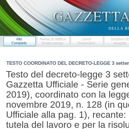
Atto
Avviso di rettifica
Lavori
Direttive U
Completo
Errata corrige
Preparatori
recepite
TESTO COORDINATO DEL DECRETO-LEGGE
3 sette
Testo del decreto-legge 3 set
Gazzetta Ufficiale - Serie gen
2019), coordinato con la legg
novembre 2019, n. 128 (in qu
Ufficiale alla pag. 1), recante:
tutela del lavoro e per la risol