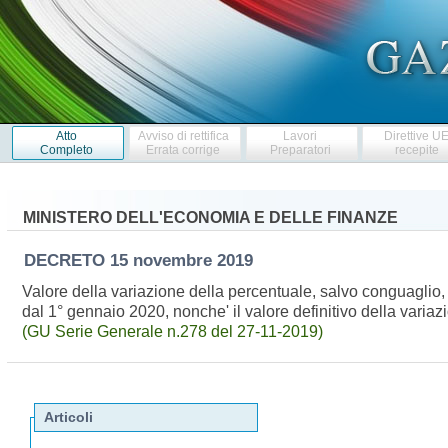
Atto
Avviso di rettifica
Lavori
Direttive U
Completo
Errata corrige
Preparatori
recepite
MINISTERO DELL'ECONOMIA E DELLE FINANZE
DECRETO
15 novembre 2019
Valore della variazione della percentuale, salvo conguaglio,
dal 1° gennaio 2020, nonche' il valore definitivo della var
(GU Serie Generale n.278 del 27-11-2019)