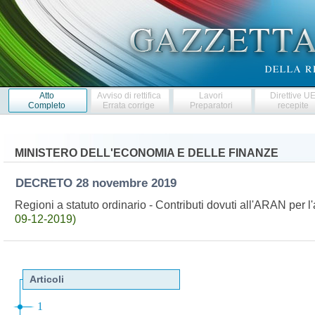
Atto
Avviso di rettifica
Lavori
Direttive U
Completo
Errata corrige
Preparatori
recepite
MINISTERO DELL'ECONOMIA E DELLE FINANZE
DECRETO
28 novembre 2019
Regioni a statuto ordinario - Contributi dovuti all'ARAN per
09-12-2019)