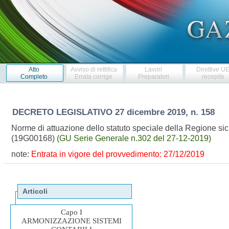
Atto
Avviso di rettifica
Lavori
Direttive U
Completo
Errata corrige
Preparatori
recepite
DECRETO LEGISLATIVO
27 dicembre 2019, n. 158
Norme di attuazione dello statuto speciale della Regione sicil
(19G00168)
(GU Serie Generale n.302 del 27-12-2019)
note:
Entrata in vigore del provvedimento: 27/12/2019