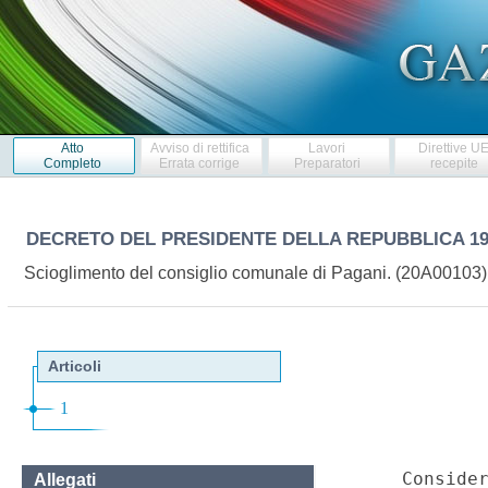
Atto
Avviso di rettifica
Lavori
Direttive U
Completo
Errata corrige
Preparatori
recepite
DECRETO DEL PRESIDENTE DELLA REPUBBLICA
1
Scioglimento del consiglio comunale di Pagani. (20A00103