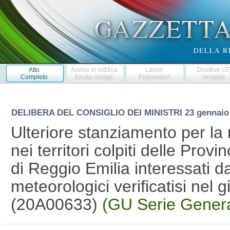
Atto
Avviso di rettifica
Lavori
Direttive U
Completo
Errata corrige
Preparatori
recepite
DELIBERA DEL CONSIGLIO DEI MINISTRI
23 gennaio
Ulteriore stanziamento per la r
nei territori colpiti delle Pro
di Reggio Emilia interessati da
meteorologici verificatisi nel
(20A00633)
(GU Serie Genera