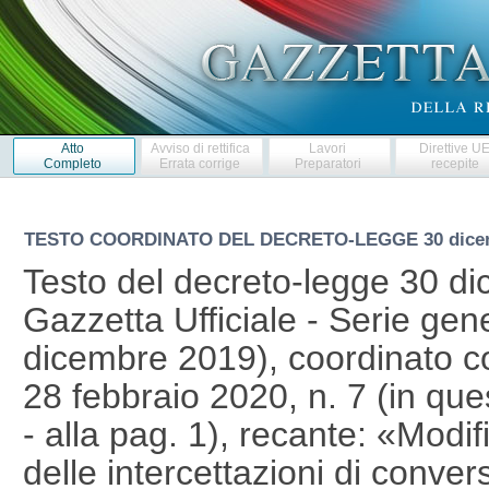
Atto
Avviso di rettifica
Lavori
Direttive U
Completo
Errata corrige
Preparatori
recepite
TESTO COORDINATO DEL DECRETO-LEGGE
30 dice
Testo del decreto-legge 30 di
Gazzetta Ufficiale - Serie gen
dicembre 2019), coordinato co
28 febbraio 2020, n. 7 (in que
- alla pag. 1), recante: «Modifi
delle intercettazioni di conve