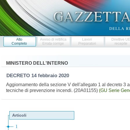
Atto
Avviso di rettifica
Lavori
Direttive U
Completo
Errata corrige
Preparatori
recepite
MINISTERO DELL'INTERNO
DECRETO
14 febbraio 2020
Aggiornamento della sezione V dell'allegato 1 al decreto 3 
tecniche di prevenzione incendi. (20A01155)
(GU Serie Gene