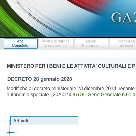
Atto
Avviso di rettifica
Lavori
Direttive U
Completo
Errata corrige
Preparatori
recepite
MINISTERO PER I BENI E LE ATTIVITA' CULTURALI E 
DECRETO
28 gennaio 2020
Modifiche al decreto ministeriale 23 dicembre 2014, recante «
autonomia speciale. (20A01508)
(GU Serie Generale n.65 d