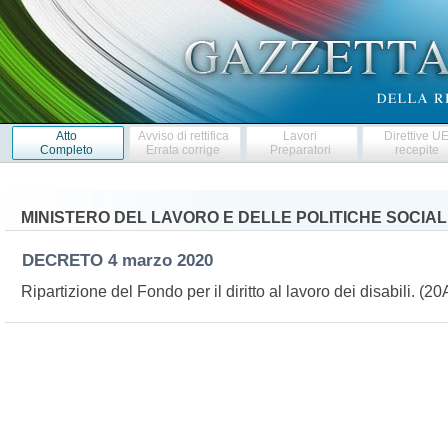
Atto
Avviso di rettifica
Lavori
Direttive U
Completo
Errata corrige
Preparatori
recepite
MINISTERO DEL LAVORO E DELLE POLITICHE SOCIAL
DECRETO
4 marzo 2020
Ripartizione del Fondo per il diritto al lavoro dei disabili. (