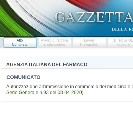
Atto
Avviso di rettifica
Lavori
Direttive U
Completo
Errata corrige
Preparatori
recepite
AGENZIA ITALIANA DEL FARMACO
COMUNICATO
Autorizzazione all'immissione in commercio del medicinal
Serie Generale n.93 del 08-04-2020)