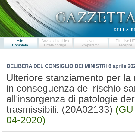
Atto
Avviso di rettifica
Lavori
Direttive U
Completo
Errata corrige
Preparatori
recepite
DELIBERA DEL CONSIGLIO DEI MINISTRI
6 aprile 2
Ulteriore stanziamento per la r
in conseguenza del rischio sa
all'insorgenza di patologie deri
trasmissibili. (20A02133)
(GU 
04-2020)