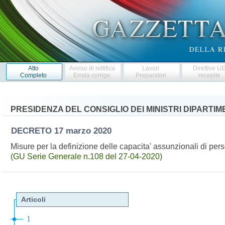
Atto
Avviso di rettifica
Lavori
Direttive U
Completo
Errata corrige
Preparatori
recepite
PRESIDENZA DEL CONSIGLIO DEI MINISTRI DIPARTI
DECRETO
17 marzo 2020
Misure per la definizione delle capacita' assunzionali di p
(GU Serie Generale n.108 del 27-04-2020)